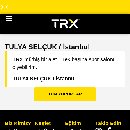
TRX
TRX
Türkiye
Türkiye
Web
Web
Sitesi
Sitesi
Yenilendi!
Yenilendi!
TULYA SELÇUK / İstanbul
TRX müthiş bir alet…Tek başına spor salonu
diyebilirim.
TULYA SELÇUK / İstanbul
TÜM YORUMLAR
Biz Kimiz?
Keşfet
Eğitim
Takip Edin