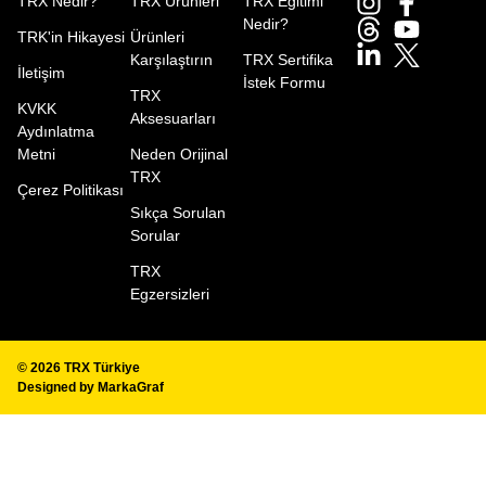
TRX Nedir?
TRX Ürünleri
TRX Eğitimi
Nedir?
TRK'in Hikayesi
Ürünleri
Karşılaştırın
TRX Sertifika
İletişim
İstek Formu
TRX
KVKK
Aksesuarları
Aydınlatma
Metni
Neden Orijinal
TRX
Çerez Politikası
Sıkça Sorulan
Sorular
TRX
Egzersizleri
© 2026
TRX Türkiye
Designed by
MarkaGraf