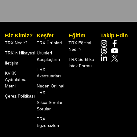
Biz Kimiz?
Keşfet
Eğitim
Takip Edin
TRX Nedir?
TRX Ürünleri
TRX Eğitimi
Nedir?
TRK'in Hikayesi
Ürünleri
Karşılaştırın
TRX Sertifika
İletişim
İstek Formu
TRX
KVKK
Aksesuarları
Aydınlatma
Metni
Neden Orijinal
TRX
Çerez Politikası
Sıkça Sorulan
Sorular
TRX
Egzersizleri