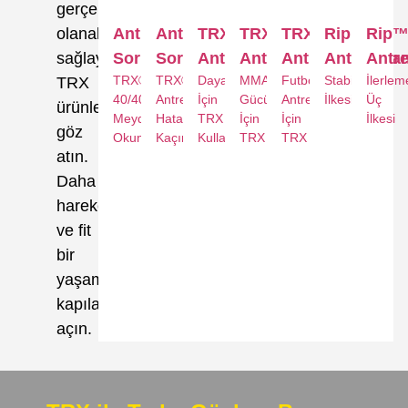
gerçekleştirmenize
olanak
Antrenöre
Antrenöre
TRX®
TRX®
TRX®
Rip™
Rip
sağlayan
Sor
Sor
Antrenmanı
Antrenmanı
Antrenmanı
Antrenman
Antr
TRX®
TRX®
Dayanıklılık
MMA
Futbol
Stabilite
İlerlem
TRX
40/40
Antrenman
İçin
Gücü
Antrenmanları
İlkesi
Üç
ürünlerine
Meydan
Hatalarından
TRX
İçin
İçin
İlkesi
göz
Okuması
Kaçınma
Kullanımı
TRX
TRX
atın.
Daha
hareketli
ve fit
bir
yaşamın
kapılarını
açın.