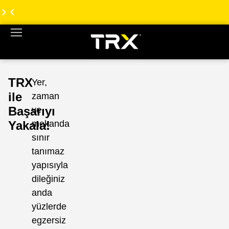
TRX
TRX
Türkiye
Türkiye
Web
Web
Sitesi
Sitesi
Yenilendi!
Yenilendi!
TRX
Yer,
ile
zaman
Başarıyı
ve
Yakala!
mekanda
sınır
tanımaz
yapısıyla
dileğiniz
anda
yüzlerde
egzersiz