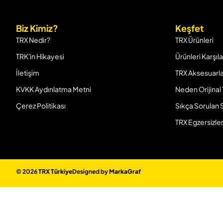
Biz Kimiz?
Keşfet
TRX Nedir?
TRX Ürünleri
TRK'in Hikayesi
Ürünleri Karşıla
İletişim
TRX Aksesuarla
KVKK Aydınlatma Metni
Neden Orijinal
Çerez Politikası
Sıkça Sorulan 
TRX Egzersizler
© 2026
TRX Türkiye
Designed by
MarkaGraf