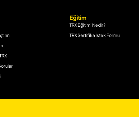
Eğitim
TRX Eğitimi Nedir?
ştırın
TRX Sertifika İstek Formu
rı
 TRX
Sorular
i