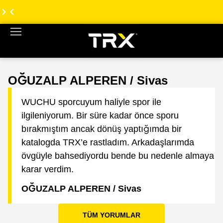
TRX
TRX
Türkiye
Türkiye
Web
Web
Sitesi
Sitesi
Yenilendi!
Yenilendi!
OĞUZALP ALPEREN / Sivas
WUCHU sporcuyum haliyle spor ile
ilgileniyorum. Bir süre kadar önce sporu
bırakmıştım ancak dönüş yaptığımda bir
katalogda TRX’e rastladım. Arkadaşlarımda
övgüyle bahsediyordu bende bu nedenle almaya
karar verdim.
OĞUZALP ALPEREN / Sivas
TÜM YORUMLAR