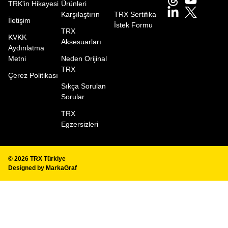
TRK'in Hikayesi
Ürünleri
Karşılaştırın
TRX Sertifika
İletişim
İstek Formu
TRX
KVKK
Aksesuarları
Aydınlatma
Metni
Neden Orijinal
TRX
Çerez Politikası
Sıkça Sorulan
Sorular
TRX
Egzersizleri
© 2026
TRX Türkiye
Designed by
MarkaGraf