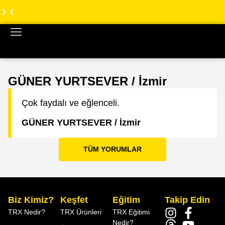
TRX
TRX
Türkiye
Türkiye
Web
Web
Sitesi
Sitesi
Yenilendi!
Yenilendi!
GÜNER YURTSEVER / İzmir
Çok faydalı ve eğlenceli.
GÜNER YURTSEVER / İzmir
TÜM YORUMLAR
Biz Kimiz?
Keşfet
Eğitim
Takip Edin
TRX Nedir?
TRX Ürünleri
TRX Eğitimi
Nedir?