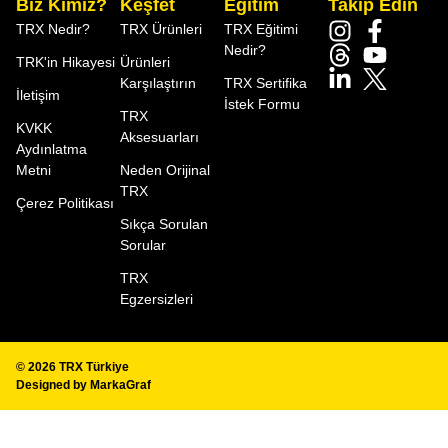
Biz Kimiz?
Keşfet
Eğitim
Takip Edin
TRX Nedir?
TRX Ürünleri
TRX Eğitimi
Nedir?
TRK'in Hikayesi
Ürünleri
Karşılaştırın
TRX Sertifika
İletişim
İstek Formu
TRX
KVKK
Aksesuarları
Aydınlatma
Metni
Neden Orijinal
TRX
Çerez Politikası
Sıkça Sorulan
Sorular
TRX
Egzersizleri
© 2026
TRX Türkiye
Designed by
MarkaGraf