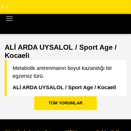
TRX
TRX
Türkiye
Türkiye
Web
Web
Sitesi
Sitesi
Yenilendi!
Yenilendi!
ALİ ARDA UYSALOL / Sport Age /
Kocaeli
Metabolik antrenmanın boyut kazandığı bir
egzersiz türü.
ALİ ARDA UYSALOL / Sport Age / Kocaeli
TÜM YORUMLAR