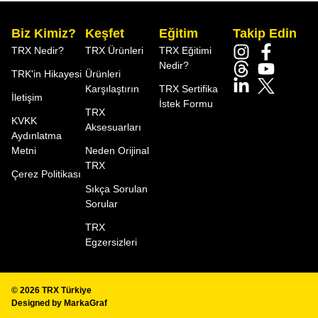
Biz Kimiz?
Keşfet
Eğitim
Takip Edin
TRX Nedir?
TRX Ürünleri
TRX Eğitimi
Nedir?
TRK'in Hikayesi
Ürünleri
Karşılaştırın
TRX Sertifika
İletişim
İstek Formu
TRX
KVKK
Aksesuarları
Aydınlatma
Metni
Neden Orijinal
TRX
Çerez Politikası
Sıkça Sorulan
Sorular
TRX
Egzersizleri
© 2026
TRX Türkiye
Designed by
MarkaGraf